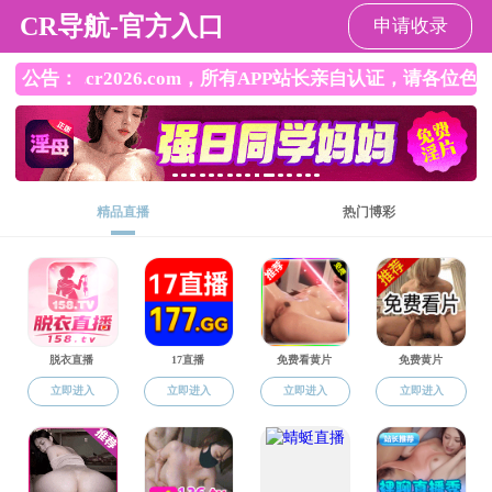
做爱片
ENGLISH
做爱片
做爱片概况
师资队伍
人才培养
党团建设
学生工作